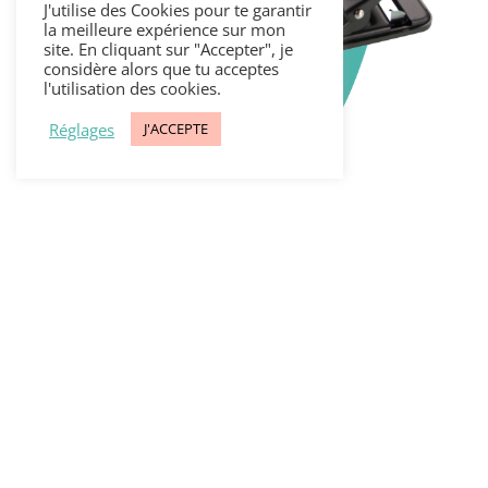
J'utilise des Cookies pour te garantir
la meilleure expérience sur mon
site. En cliquant sur "Accepter", je
considère alors que tu acceptes
l'utilisation des cookies.
Réglages
J'ACCEPTE
Atoma ou Staples: quelle perforatrice
choisir ?
par
Emeline
|
Avr 13, 2022
|
Organisation
de l'enseignant
Je suis souvent amenée à discuter avec des
personnes qui me demandent où j'ai trouvé
ma super perforatrice pour créer mon
journal de bord. Quand je leur parle de la
perforatrice Staples, je leur dis...