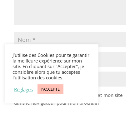
J'utilise des Cookies pour te garantir
la meilleure expérience sur mon
site. En cliquant sur "Accepter", je
considère alors que tu acceptes
l'utilisation des cookies.
Réglages
J'ACCEPTE
Enregistrer mon nom, mon e-mail et mon site
dans le navigateur pour mon prochain
commentaire.
A