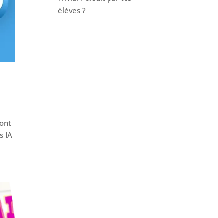
élèves ?
sont
s IA