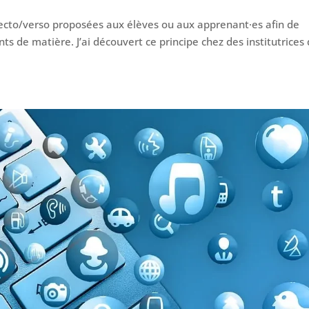
 recto/verso proposées aux élèves ou aux apprenant·es afin de
nts de matière. J’ai découvert ce principe chez des institutrices 