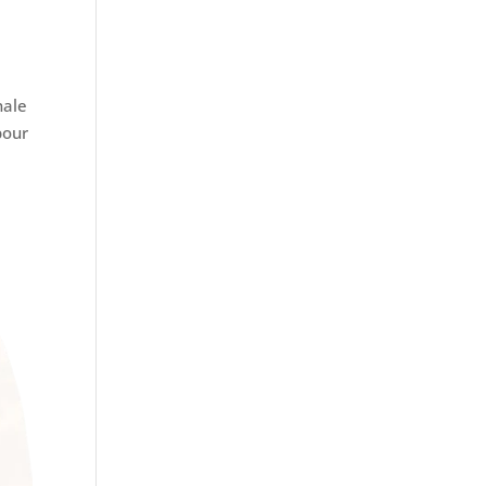
nale
pour