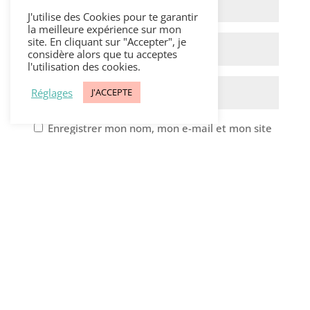
J'utilise des Cookies pour te garantir
la meilleure expérience sur mon
site. En cliquant sur "Accepter", je
considère alors que tu acceptes
l'utilisation des cookies.
Réglages
J'ACCEPTE
Enregistrer mon nom, mon e-mail et mon site
dans le navigateur pour mon prochain
commentaire.
A
l
t
e
r
n