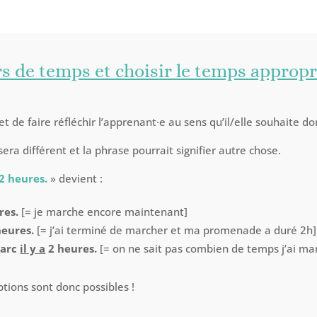
urs de temps et choisir le temps appropr
t de faire réfléchir l’apprenant·e au sens qu’il/elle souhaite d
sera différent et la phrase pourrait signifier autre chose.
2 heures.
» devient :
res.
[= je marche encore maintenant]
eures.
[= j’ai terminé de marcher et ma promenade a duré 2h]
parc
il y a
2 heures.
[= on ne sait pas combien de temps j’ai marc
options sont donc possibles !