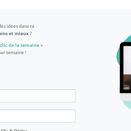
des idées dans ta
oins et mieux
?
clic de la semaine
»
par semaine !