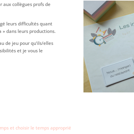
sir aux collègues profs de
é leurs difficultés quant
 a » dans leurs productions.
au de jeu pour qu’ils/elles
ibilités et je vous le
temps et choisir le temps approprié