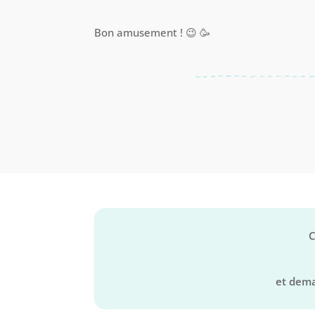
Bon amusement ! 😉 🥳
C
et dema