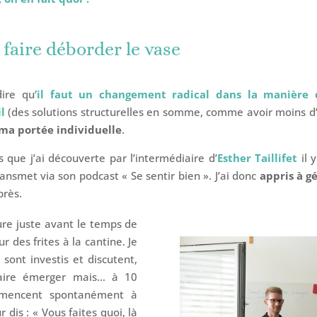
faire déborder le vase
dire qu
’il faut un changement radical dans la manière d
l
(des solutions structurelles en somme, comme avoir moins d’
 ma portée individuelle
.
que j’ai découverte par l’intermédiaire d’
Esther Taillifet
il 
ansmet via son podcast « Se sentir bien ». J’ai donc
appris à g
près.
re juste avant le temps de
r des frites à la cantine. Je
sont investis et discutent,
faire émerger mais… à 10
mmencent spontanément à
r dis : « Vous faites quoi, là