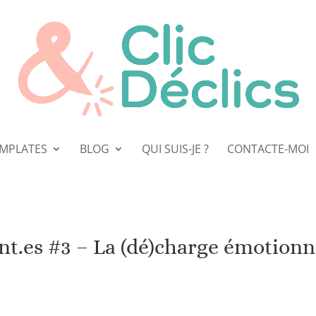
EMPLATES
BLOG
QUI SUIS-JE ?
CONTACTE-MOI
nt.es #3 – La (dé)charge émotionn
s