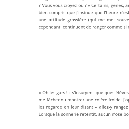
? Vous vous croyez où ? » Certains, gênés, ar
bien compris que j’insinue que l’heure n’es
une attitude grossière (qui me met souve
cependant, continuent de ranger comme si de
« Oh les gars ! » s’insurgent quelques élève
me fâcher ou montrer une colère froide. J’o
les regarde en leur disant « allez-y range
Lorsque la sonnerie retentit, aucun n’ose bo